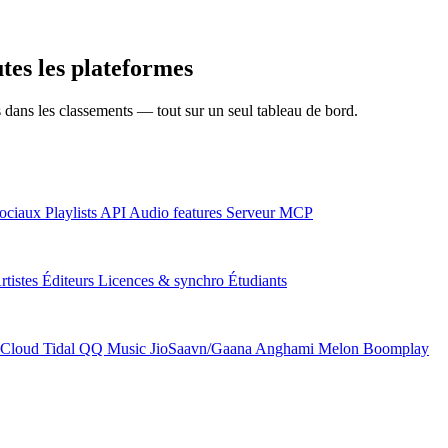
tes les plateformes
ns dans les classements — tout sur un seul tableau de bord.
ociaux
Playlists
API
Audio features
Serveur MCP
rtistes
Éditeurs
Licences & synchro
Étudiants
Cloud
Tidal
QQ Music
JioSaavn/Gaana
Anghami
Melon
Boomplay