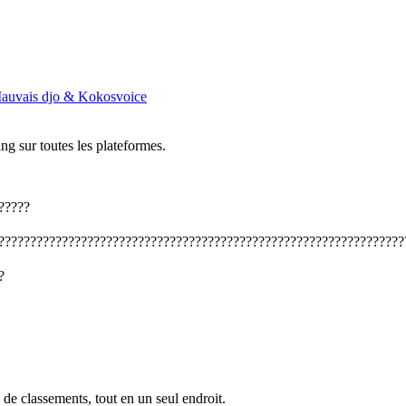
ais djo & Kokosvoice
ng sur toutes les plateformes.
?????
????????????????????????????????????????????????????????????????
?
 de classements, tout en un seul endroit.