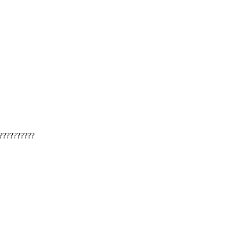
??????????