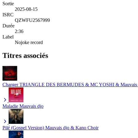
Sortie
2025-08-15
ISRC
QZWFU2567999
Durée
2:36
Label
Nojoke record
Titres associés
Charger
TRIANGLE DES BERMUDES & MC YOSHI & Mauvais dj
Maladie
Mauvais djo
Pilé (Gospel Version)
Mauvais djo & Kano Choir