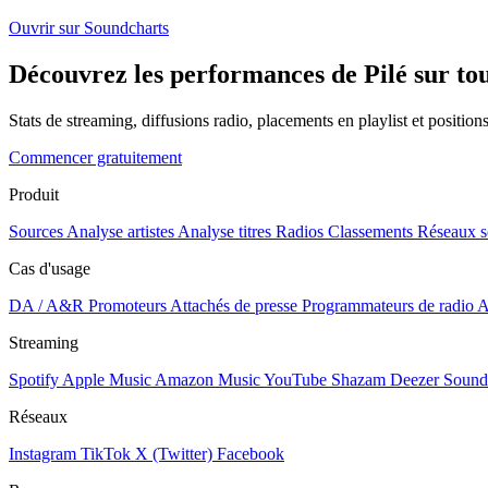
Ouvrir sur Soundcharts
Découvrez les performances de Pilé sur tou
Stats de streaming, diffusions radio, placements en playlist et positio
Commencer gratuitement
Produit
Sources
Analyse artistes
Analyse titres
Radios
Classements
Réseaux s
Cas d'usage
DA / A&R
Promoteurs
Attachés de presse
Programmateurs de radio
A
Streaming
Spotify
Apple Music
Amazon Music
YouTube
Shazam
Deezer
Sound
Réseaux
Instagram
TikTok
X (Twitter)
Facebook