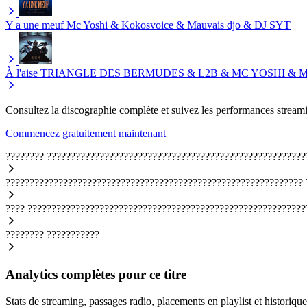
Y a une meuf
Mc Yoshi & Kokosvoice & Mauvais djo & DJ SYT
À l'aise
TRIANGLE DES BERMUDES & L2B & MC YOSHI & Mauv
Consultez la discographie complète et suivez les performances streami
Commencez gratuitement maintenant
????????
??????????????????????????????????????????????????????
??????????????????????????????????????????????????????????????
????
??????????????????????????????????????????????????????????
????????
???????????
Analytics complètes pour ce titre
Stats de streaming, passages radio, placements en playlist et historique