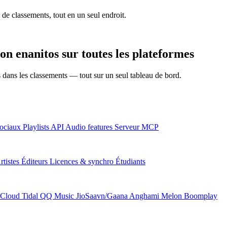
 de classements, tout en un seul endroit.
n enanitos sur toutes les plateformes
ns dans les classements — tout sur un seul tableau de bord.
ociaux
Playlists
API
Audio features
Serveur MCP
rtistes
Éditeurs
Licences & synchro
Étudiants
Cloud
Tidal
QQ Music
JioSaavn/Gaana
Anghami
Melon
Boomplay