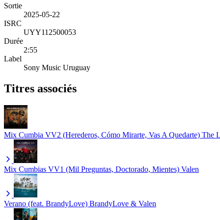
Sortie
2025-05-22
ISRC
UYY112500053
Durée
2:55
Label
Sony Music Uruguay
Titres associés
Mix Cumbia VV2 (Herederos, Cómo Mirarte, Vas A Quedarte)
The L
Mix Cumbias VV1 (Mil Preguntas, Doctorado, Mientes)
Valen
Verano (feat. BrandyLove)
BrandyLove & Valen