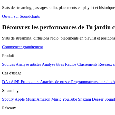
Stats de streaming, passages radio, placements en playlist et historique
Ouvrir sur Soundcharts
Découvrez les performances de Tu jardín co
Stats de streaming, diffusions radio, placements en playlist et positio
Commencer gratuitement
Produit
Sources
Analyse artistes
Analyse titres
Radios
Classements
Réseaux s
Cas d'usage
DA / A&R
Promoteurs
Attachés de presse
Programmateurs de radio
A
Streaming
Spotify
Apple Music
Amazon Music
YouTube
Shazam
Deezer
Sound
Réseaux