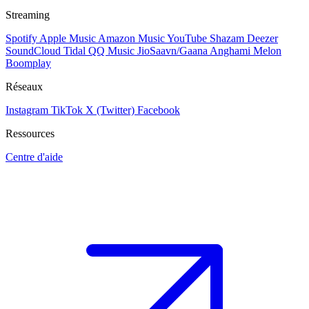
Streaming
Spotify
Apple Music
Amazon Music
YouTube
Shazam
Deezer
SoundCloud
Tidal
QQ Music
JioSaavn/Gaana
Anghami
Melon
Boomplay
Réseaux
Instagram
TikTok
X (Twitter)
Facebook
Ressources
Centre d'aide