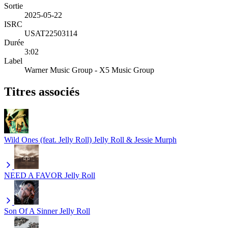
Sortie
2025-05-22
ISRC
USAT22503114
Durée
3:02
Label
Warner Music Group - X5 Music Group
Titres associés
Wild Ones (feat. Jelly Roll)
Jelly Roll & Jessie Murph
NEED A FAVOR
Jelly Roll
Son Of A Sinner
Jelly Roll