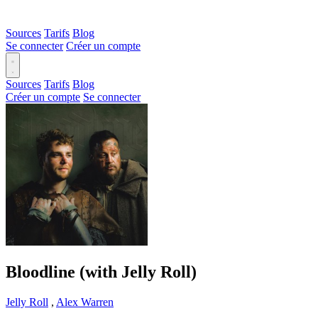
Sources
Tarifs
Blog
Se connecter
Créer un compte
Sources
Tarifs
Blog
Créer un compte
Se connecter
Bloodline (with Jelly Roll)
Jelly Roll
,
Alex Warren