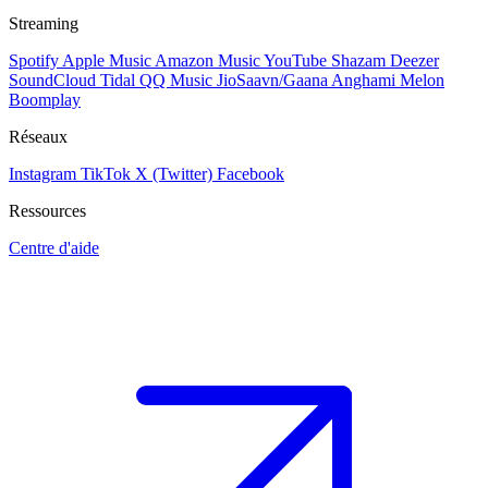
Streaming
Spotify
Apple Music
Amazon Music
YouTube
Shazam
Deezer
SoundCloud
Tidal
QQ Music
JioSaavn/Gaana
Anghami
Melon
Boomplay
Réseaux
Instagram
TikTok
X (Twitter)
Facebook
Ressources
Centre d'aide