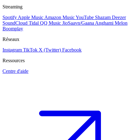
Streaming
Spotify
Apple Music
Amazon Music
YouTube
Shazam
Deezer
SoundCloud
Tidal
QQ Music
JioSaavn/Gaana
Anghami
Melon
Boomplay
Réseaux
Instagram
TikTok
X (Twitter)
Facebook
Ressources
Centre d'aide