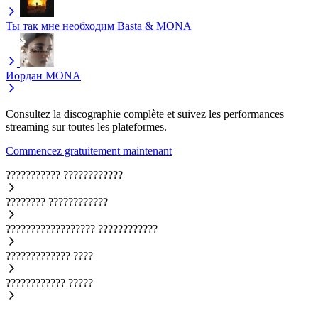
Ты так мне необходим
Basta & MONA
Иордан
MONA
Consultez la discographie complète et suivez les performances
streaming sur toutes les plateformes.
Commencez gratuitement maintenant
???????????
????????????
????????
????????????
??????????????????
????????????
?????????????
????
????????????
?????