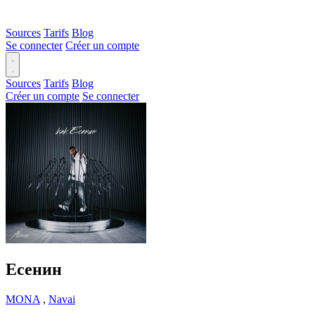
Sources
Tarifs
Blog
Se connecter
Créer un compte
Sources
Tarifs
Blog
Créer un compte
Se connecter
Есенин
MONA
,
Navai