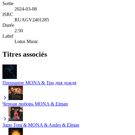
Sortie
2024-03-08
ISRC
RUAGV2401285
Durée
2:50
Label
Lotus Music
Titres associés
Прощание
MONA & Три дня дождя
Черная любовь
MONA & Elman
Зари
Toni & MONA & Andro & Elman