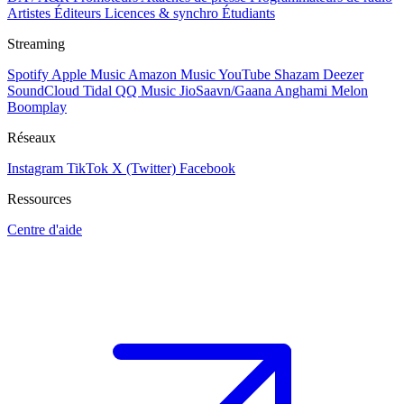
Artistes
Éditeurs
Licences & synchro
Étudiants
Streaming
Spotify
Apple Music
Amazon Music
YouTube
Shazam
Deezer
SoundCloud
Tidal
QQ Music
JioSaavn/Gaana
Anghami
Melon
Boomplay
Réseaux
Instagram
TikTok
X (Twitter)
Facebook
Ressources
Centre d'aide