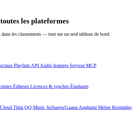
toutes les plateformes
ns dans les classements — tout sur un seul tableau de bord.
ociaux
Playlists
API
Audio features
Serveur MCP
rtistes
Éditeurs
Licences & synchro
Étudiants
Cloud
Tidal
QQ Music
JioSaavn/Gaana
Anghami
Melon
Boomplay