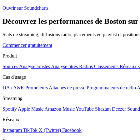
Ouvrir sur Soundcharts
Découvrez les performances de Boston sur 
Stats de streaming, diffusions radio, placements en playlist et positio
Commencer gratuitement
Produit
Sources
Analyse artistes
Analyse titres
Radios
Classements
Réseaux s
Cas d'usage
DA / A&R
Promoteurs
Attachés de presse
Programmateurs de radio
A
Streaming
Spotify
Apple Music
Amazon Music
YouTube
Shazam
Deezer
Sound
Réseaux
Instagram
TikTok
X (Twitter)
Facebook