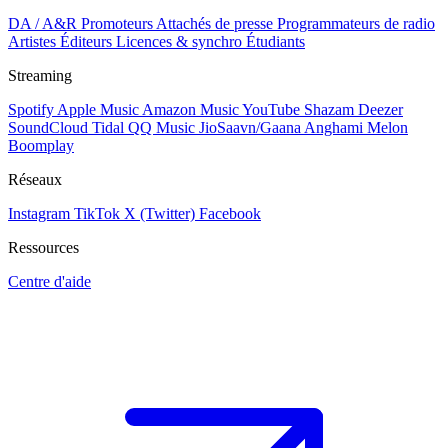
DA / A&R
Promoteurs
Attachés de presse
Programmateurs de radio
Artistes
Éditeurs
Licences & synchro
Étudiants
Streaming
Spotify
Apple Music
Amazon Music
YouTube
Shazam
Deezer
SoundCloud
Tidal
QQ Music
JioSaavn/Gaana
Anghami
Melon
Boomplay
Réseaux
Instagram
TikTok
X (Twitter)
Facebook
Ressources
Centre d'aide