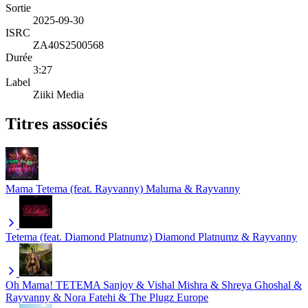
Sortie
2025-09-30
ISRC
ZA40S2500568
Durée
3:27
Label
Ziiki Media
Titres associés
Mama Tetema (feat. Rayvanny)
Maluma & Rayvanny
Tetema (feat. Diamond Platnumz)
Diamond Platnumz & Rayvanny
Oh Mama! TETEMA
Sanjoy & Vishal Mishra & Shreya Ghoshal &
Rayvanny & Nora Fatehi & The Plugz Europe