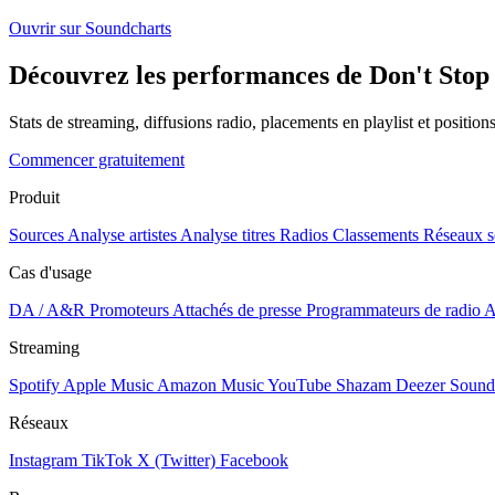
Ouvrir sur Soundcharts
Découvrez les performances de Don't Stop B
Stats de streaming, diffusions radio, placements en playlist et positio
Commencer gratuitement
Produit
Sources
Analyse artistes
Analyse titres
Radios
Classements
Réseaux s
Cas d'usage
DA / A&R
Promoteurs
Attachés de presse
Programmateurs de radio
A
Streaming
Spotify
Apple Music
Amazon Music
YouTube
Shazam
Deezer
Sound
Réseaux
Instagram
TikTok
X (Twitter)
Facebook