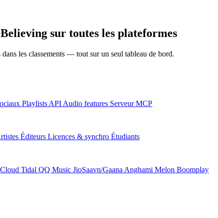
elieving sur toutes les plateformes
ns dans les classements — tout sur un seul tableau de bord.
ociaux
Playlists
API
Audio features
Serveur MCP
rtistes
Éditeurs
Licences & synchro
Étudiants
Cloud
Tidal
QQ Music
JioSaavn/Gaana
Anghami
Melon
Boomplay