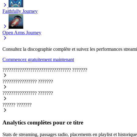
Faithfully
Journey
Open Arms
Journey
Consultez la discographie complète et suivez les performances streami
Commencez gratuitement maintenant
????????????????????????????????
???????
????????????????
???????
????????????????
???????
??????
???????
Analytics complètes pour ce titre
Stats de streaming, passages radio, placements en playlist et historique