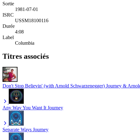
Sortie
1981-07-01
ISRC
USSM18100116
Durée
4:08
Label
Columbia
Titres associés
Don't Stop Believin' (with Arnold Schwarzenegger)
Journey & Arnol
Any Way You Want It
Journey
Separate Ways
Journey