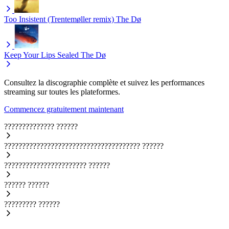
Too Insistent (Trentemøller remix)
The Dø
Keep Your Lips Sealed
The Dø
Consultez la discographie complète et suivez les performances
streaming sur toutes les plateformes.
Commencez gratuitement maintenant
??????????????
??????
??????????????????????????????????????
??????
???????????????????????
??????
??????
??????
?????????
??????