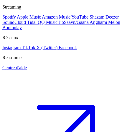
Streaming
Spotify
Apple Music
Amazon Music
YouTube
Shazam
Deezer
SoundCloud
Tidal
QQ Music
JioSaavn/Gaana
Anghami
Melon
Boomplay
Réseaux
Instagram
TikTok
X (Twitter)
Facebook
Ressources
Centre d'aide