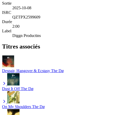
Sortie
2025-10-08
ISRC
QZTPX2599609
Durée
2:00
Label
Diggn Productins
Titres associés
Despair, Hangover & Ecstasy
The Dø
Dust It Off
The Dø
On My Shoulders
The Dø