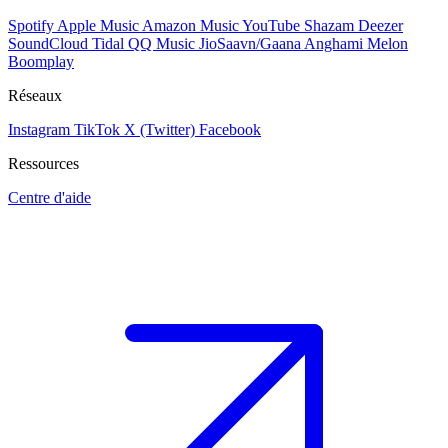
Spotify
Apple Music
Amazon Music
YouTube
Shazam
Deezer
SoundCloud
Tidal
QQ Music
JioSaavn/Gaana
Anghami
Melon
Boomplay
Réseaux
Instagram
TikTok
X (Twitter)
Facebook
Ressources
Centre d'aide