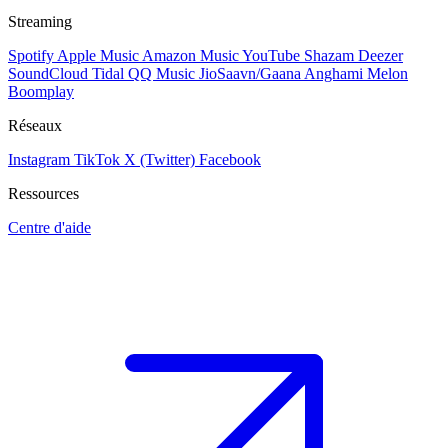
Streaming
Spotify
Apple Music
Amazon Music
YouTube
Shazam
Deezer
SoundCloud
Tidal
QQ Music
JioSaavn/Gaana
Anghami
Melon
Boomplay
Réseaux
Instagram
TikTok
X (Twitter)
Facebook
Ressources
Centre d'aide