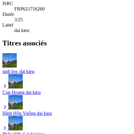
ISRC
FRP621716260
Durée
3:25
Label
dai kieu
Titres associés
sinh học
dai kieu
Con Hoang
dai kieu
Hình Hộp Vuông
dai kieu