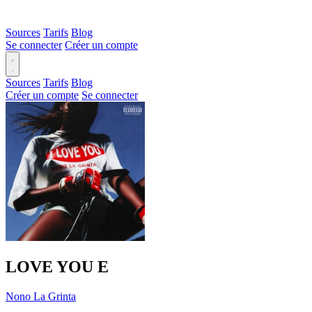
Sources
Tarifs
Blog
Se connecter
Créer un compte
Sources
Tarifs
Blog
Créer un compte
Se connecter
LOVE YOU
E
Nono La Grinta