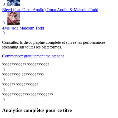
Bleed (feat. Omar Apollo)
Omar Apollo & Malcolm Todd
4Me 4Me
Malcolm Todd
Consultez la discographie complète et suivez les performances
streaming sur toutes les plateformes.
Commencez gratuitement maintenant
?????????????
????????????
??????????
????????????
???????
????????????
???????????????
????????????
Analytics complètes pour ce titre