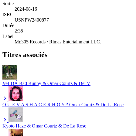
Sortie
2024-08-16
ISRC
USNPW2400877
Durée
2:35
Label
Mr.305 Records / Rimas Entertainment LLC.
Titres associés
VeLDÁ
Bad Bunny & Omar Courtz & Dei V
Q U E V A S H A C E R H O Y ?
Omar Courtz & De La Rose
Kyoto
Haze & Omar Courtz & De La Rose