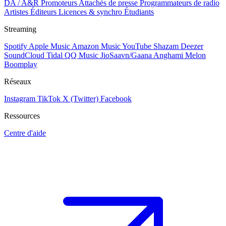
DA / A&R
Promoteurs
Attachés de presse
Programmateurs de radio
Artistes
Éditeurs
Licences & synchro
Étudiants
Streaming
Spotify
Apple Music
Amazon Music
YouTube
Shazam
Deezer
SoundCloud
Tidal
QQ Music
JioSaavn/Gaana
Anghami
Melon
Boomplay
Réseaux
Instagram
TikTok
X (Twitter)
Facebook
Ressources
Centre d'aide