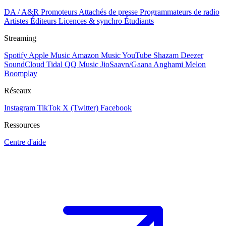
DA / A&R
Promoteurs
Attachés de presse
Programmateurs de radio
Artistes
Éditeurs
Licences & synchro
Étudiants
Streaming
Spotify
Apple Music
Amazon Music
YouTube
Shazam
Deezer
SoundCloud
Tidal
QQ Music
JioSaavn/Gaana
Anghami
Melon
Boomplay
Réseaux
Instagram
TikTok
X (Twitter)
Facebook
Ressources
Centre d'aide