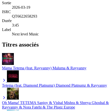
Sortie
2026-03-19
ISRC
QT6622658293
Durée
3:45
Label
Next level Music
Titres associés
Mama Tetema (feat. Rayvanny)
Maluma & Rayvanny
Tetema (feat. Diamond Platnumz)
Diamond Platnumz & Rayvanny
Oh Mama! TETEMA
Sanjoy & Vishal Mishra & Shreya Ghoshal &
Rayvanny & Nora Fatehi & The Plugz Europe