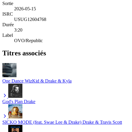
Sortie
2026-05-15
ISRC
USUG12604768
Durée
3:20
Label
OVO/Republic
Titres associés
One Dance
WizKid & Drake & Kyla
God's Plan
Drake
SICKO MODE (feat. Swae Lee & Drake)
Drake & Travis Scott