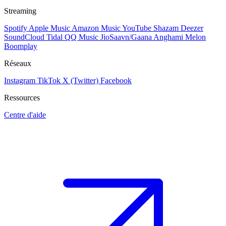
Streaming
Spotify
Apple Music
Amazon Music
YouTube
Shazam
Deezer
SoundCloud
Tidal
QQ Music
JioSaavn/Gaana
Anghami
Melon
Boomplay
Réseaux
Instagram
TikTok
X (Twitter)
Facebook
Ressources
Centre d'aide