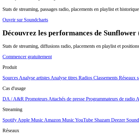
Stats de streaming, passages radio, placements en playlist et historique
Ouvrir sur Soundcharts
Découvrez les performances de Sunflower (
Stats de streaming, diffusions radio, placements en playlist et positio
Commencer gratuitement
Produit
Sources
Analyse artistes
Analyse titres
Radios
Classements
Réseaux s
Cas d'usage
DA / A&R
Promoteurs
Attachés de presse
Programmateurs de radio
A
Streaming
Spotify
Apple Music
Amazon Music
YouTube
Shazam
Deezer
Sound
Réseaux