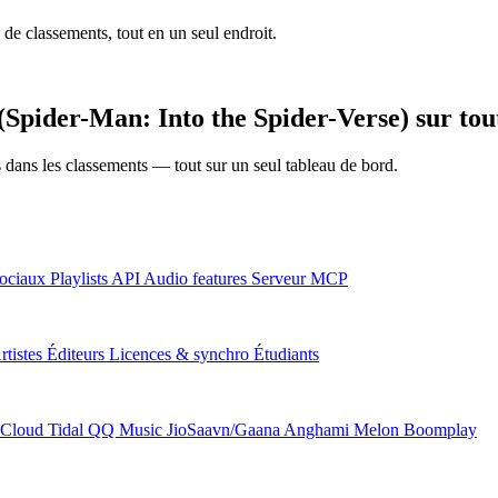
 de classements, tout en un seul endroit.
Spider-Man: Into the Spider-Verse) sur tout
ns dans les classements — tout sur un seul tableau de bord.
ociaux
Playlists
API
Audio features
Serveur MCP
rtistes
Éditeurs
Licences & synchro
Étudiants
Cloud
Tidal
QQ Music
JioSaavn/Gaana
Anghami
Melon
Boomplay