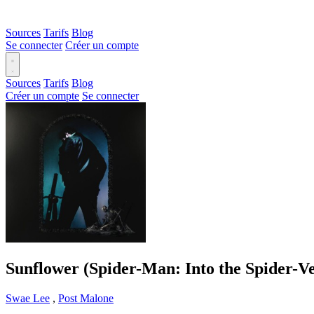
Sources
Tarifs
Blog
Se connecter
Créer un compte
Sources
Tarifs
Blog
Créer un compte
Se connecter
Sunflower (Spider-Man: Into the Spider-Ve
Swae Lee
,
Post Malone