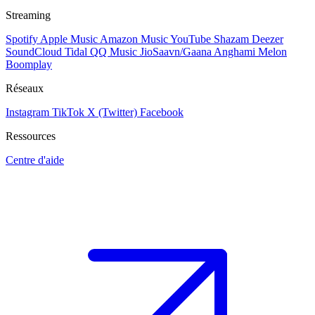
Streaming
Spotify
Apple Music
Amazon Music
YouTube
Shazam
Deezer
SoundCloud
Tidal
QQ Music
JioSaavn/Gaana
Anghami
Melon
Boomplay
Réseaux
Instagram
TikTok
X (Twitter)
Facebook
Ressources
Centre d'aide