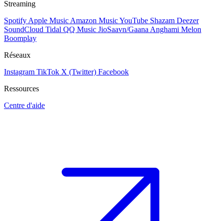
Streaming
Spotify
Apple Music
Amazon Music
YouTube
Shazam
Deezer
SoundCloud
Tidal
QQ Music
JioSaavn/Gaana
Anghami
Melon
Boomplay
Réseaux
Instagram
TikTok
X (Twitter)
Facebook
Ressources
Centre d'aide