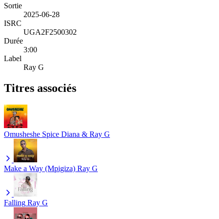
Sortie
2025-06-28
ISRC
UGA2F2500302
Durée
3:00
Label
Ray G
Titres associés
Omusheshe
Spice Diana & Ray G
Make a Way (Mpigiza)
Ray G
Falling
Ray G