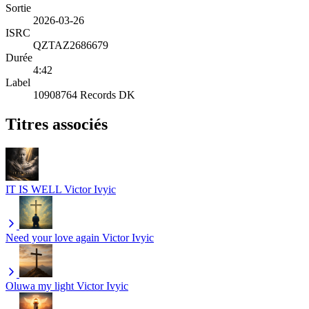
Sortie
2026-03-26
ISRC
QZTAZ2686679
Durée
4:42
Label
10908764 Records DK
Titres associés
IT IS WELL
Victor Ivyic
Need your love again
Victor Ivyic
Oluwa my light
Victor Ivyic