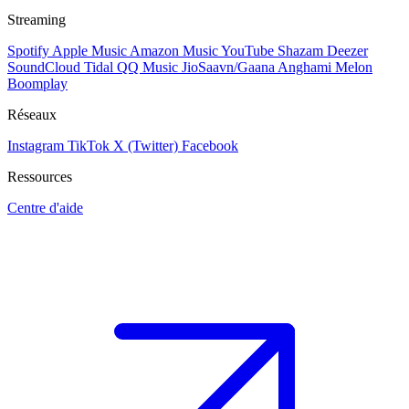
Streaming
Spotify
Apple Music
Amazon Music
YouTube
Shazam
Deezer
SoundCloud
Tidal
QQ Music
JioSaavn/Gaana
Anghami
Melon
Boomplay
Réseaux
Instagram
TikTok
X (Twitter)
Facebook
Ressources
Centre d'aide