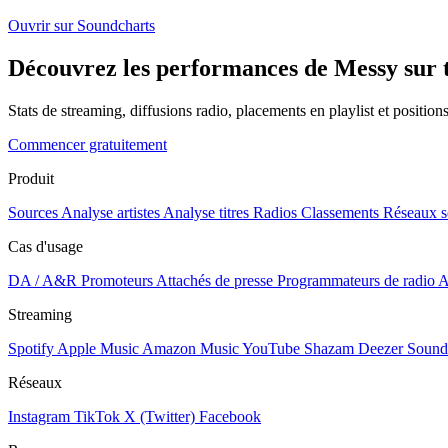
Ouvrir sur Soundcharts
Découvrez les performances de Messy sur t
Stats de streaming, diffusions radio, placements en playlist et positio
Commencer gratuitement
Produit
Sources
Analyse artistes
Analyse titres
Radios
Classements
Réseaux s
Cas d'usage
DA / A&R
Promoteurs
Attachés de presse
Programmateurs de radio
A
Streaming
Spotify
Apple Music
Amazon Music
YouTube
Shazam
Deezer
Sound
Réseaux
Instagram
TikTok
X (Twitter)
Facebook