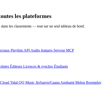
outes les plateformes
ns dans les classements — tout sur un seul tableau de bord.
ociaux
Playlists
API
Audio features
Serveur MCP
rtistes
Éditeurs
Licences & synchro
Étudiants
Cloud
Tidal
QQ Music
JioSaavn/Gaana
Anghami
Melon
Boomplay