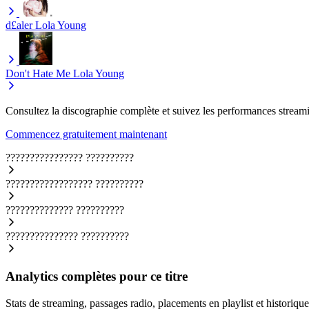
d£aler
Lola Young
Don't Hate Me
Lola Young
Consultez la discographie complète et suivez les performances streami
Commencez gratuitement maintenant
????????????????
??????????
??????????????????
??????????
??????????????
??????????
???????????????
??????????
Analytics complètes pour ce titre
Stats de streaming, passages radio, placements en playlist et historique