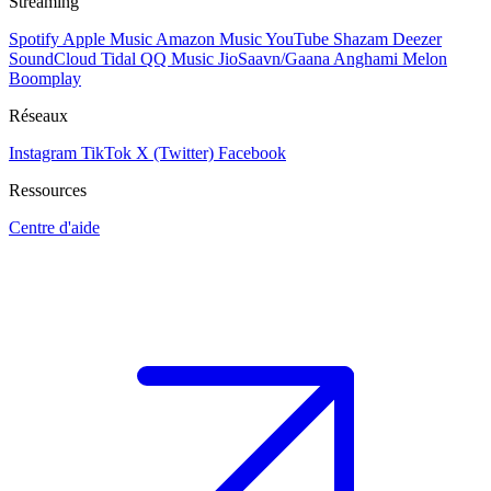
Streaming
Spotify
Apple Music
Amazon Music
YouTube
Shazam
Deezer
SoundCloud
Tidal
QQ Music
JioSaavn/Gaana
Anghami
Melon
Boomplay
Réseaux
Instagram
TikTok
X (Twitter)
Facebook
Ressources
Centre d'aide