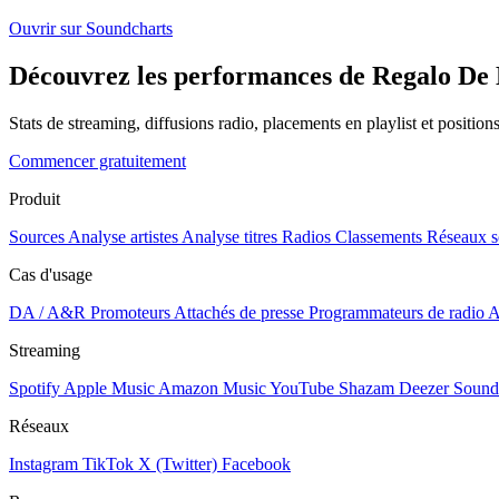
Ouvrir sur Soundcharts
Découvrez les performances de Regalo De D
Stats de streaming, diffusions radio, placements en playlist et positio
Commencer gratuitement
Produit
Sources
Analyse artistes
Analyse titres
Radios
Classements
Réseaux s
Cas d'usage
DA / A&R
Promoteurs
Attachés de presse
Programmateurs de radio
A
Streaming
Spotify
Apple Music
Amazon Music
YouTube
Shazam
Deezer
Sound
Réseaux
Instagram
TikTok
X (Twitter)
Facebook