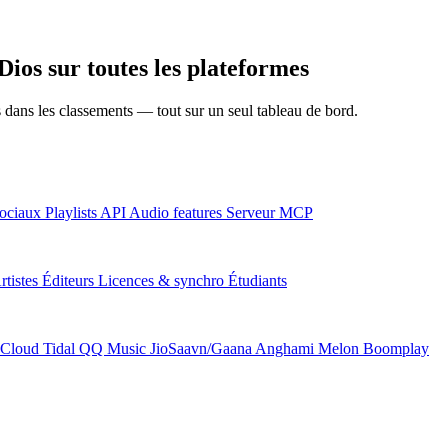
ios sur toutes les plateformes
ns dans les classements — tout sur un seul tableau de bord.
ociaux
Playlists
API
Audio features
Serveur MCP
rtistes
Éditeurs
Licences & synchro
Étudiants
Cloud
Tidal
QQ Music
JioSaavn/Gaana
Anghami
Melon
Boomplay