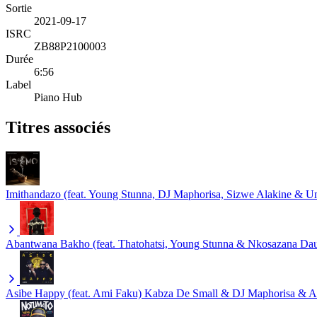
Sortie
2021-09-17
ISRC
ZB88P2100003
Durée
6:56
Label
Piano Hub
Titres associés
Imithandazo (feat. Young Stunna, DJ Maphorisa, Sizwe Alakine & U
Abantwana Bakho (feat. Thatohatsi, Young Stunna & Nkosazana Dau
Asibe Happy (feat. Ami Faku)
Kabza De Small & DJ Maphorisa & 