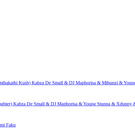
mthakathi Kush)
Kabza De Small & DJ Maphorisa & Mthunzi & Young
ghter)
Kabza De Small & DJ Maphorisa & Young Stunna & Xduppy &
Ami Faku