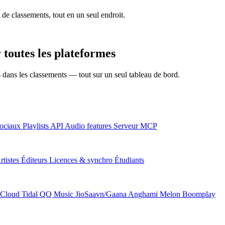
 de classements, tout en un seul endroit.
toutes les plateformes
ns dans les classements — tout sur un seul tableau de bord.
ociaux
Playlists
API
Audio features
Serveur MCP
rtistes
Éditeurs
Licences & synchro
Étudiants
Cloud
Tidal
QQ Music
JioSaavn/Gaana
Anghami
Melon
Boomplay