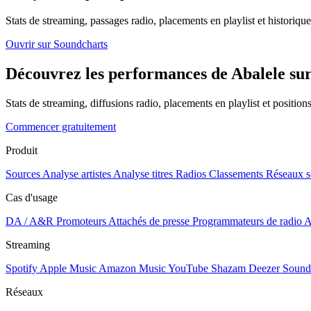
Stats de streaming, passages radio, placements en playlist et historique
Ouvrir sur Soundcharts
Découvrez les performances de Abalele sur 
Stats de streaming, diffusions radio, placements en playlist et positio
Commencer gratuitement
Produit
Sources
Analyse artistes
Analyse titres
Radios
Classements
Réseaux s
Cas d'usage
DA / A&R
Promoteurs
Attachés de presse
Programmateurs de radio
A
Streaming
Spotify
Apple Music
Amazon Music
YouTube
Shazam
Deezer
Sound
Réseaux