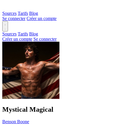
Sources
Tarifs
Blog
Se connecter
Créer un compte
Sources
Tarifs
Blog
Créer un compte
Se connecter
Mystical Magical
Benson Boone