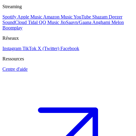
Streaming
Spotify
Apple Music
Amazon Music
YouTube
Shazam
Deezer
SoundCloud
Tidal
QQ Music
JioSaavn/Gaana
Anghami
Melon
Boomplay
Réseaux
Instagram
TikTok
X (Twitter)
Facebook
Ressources
Centre d'aide