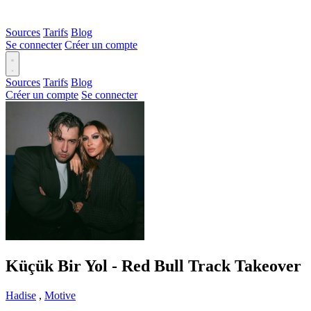
Sources
Tarifs
Blog
Se connecter
Créer un compte
Sources
Tarifs
Blog
Créer un compte
Se connecter
Küçük Bir Yol - Red Bull Track Takeover
Hadise
,
Motive