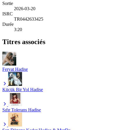
Sortie
2026-03-20
ISRC
TR0442633425
Durée
3:20
Titres associés
Feryat
Hadise
Küçük Bir Yol
Hadise
Sıfır Tolerans
Hadise