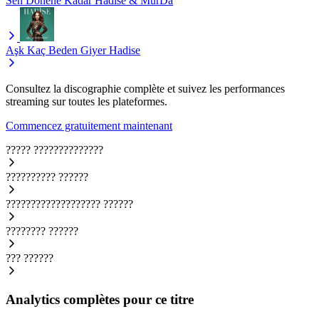
Sen Dönene Kadar
Hadise & MurDa
Aşk Kaç Beden Giyer
Hadise
Consultez la discographie complète et suivez les performances
streaming sur toutes les plateformes.
Commencez gratuitement maintenant
?????
??????????????
??????????
??????
???????????????????
??????
????????
??????
???
??????
Analytics complètes pour ce titre