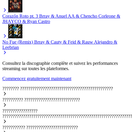
Corazón Roto pt. 3
Brray & Anuel AA & Chencho Corleone &
JHAYCO & Ryan Castro
No Fue (Remix)
Brray & Cauty & Feid & Rauw Alejandro &
Leebrian
Consultez la discographie complète et suivez les performances
streaming sur toutes les plateformes.
Commencez gratuitement maintenant
????????
?????????????????????????????????????????????
??????????
???????????????????????????
?????????????????
??????????????????????????????????????????????????????????????
???????????
?????????????????????????