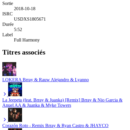
Sortie
2018-10-18
ISRC
USDXS1805671
Durée
5:52
Label
Full Harmony
Titres associés
LOKERA
Brray & Rauw Alejandro & Lyanno
La Jeepeta (feat. Brray & Juanka) [Remix]
Brray & Nio Garcia &
Anuel AA & Juanka & Myke Towers
Corazón Roto - Remix
Brray & Ryan Castro & JHAYCO