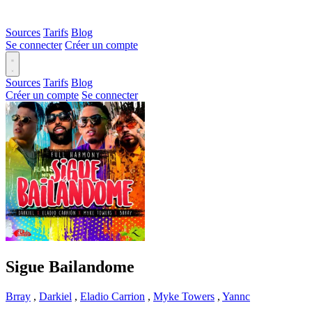
Sources
Tarifs
Blog
Se connecter
Créer un compte
Sources
Tarifs
Blog
Créer un compte
Se connecter
Sigue Bailandome
Brray
,
Darkiel
,
Eladio Carrion
,
Myke Towers
,
Yannc