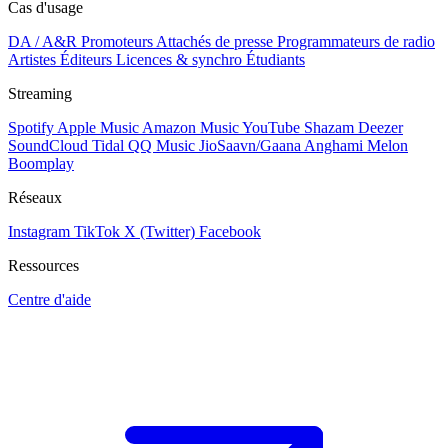
Cas d'usage
DA / A&R
Promoteurs
Attachés de presse
Programmateurs de radio
Artistes
Éditeurs
Licences & synchro
Étudiants
Streaming
Spotify
Apple Music
Amazon Music
YouTube
Shazam
Deezer
SoundCloud
Tidal
QQ Music
JioSaavn/Gaana
Anghami
Melon
Boomplay
Réseaux
Instagram
TikTok
X (Twitter)
Facebook
Ressources
Centre d'aide