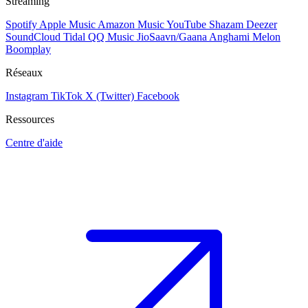
Streaming
Spotify
Apple Music
Amazon Music
YouTube
Shazam
Deezer
SoundCloud
Tidal
QQ Music
JioSaavn/Gaana
Anghami
Melon
Boomplay
Réseaux
Instagram
TikTok
X (Twitter)
Facebook
Ressources
Centre d'aide