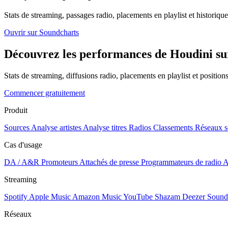
Stats de streaming, passages radio, placements en playlist et historique
Ouvrir sur Soundcharts
Découvrez les performances de Houdini sur
Stats de streaming, diffusions radio, placements en playlist et positio
Commencer gratuitement
Produit
Sources
Analyse artistes
Analyse titres
Radios
Classements
Réseaux s
Cas d'usage
DA / A&R
Promoteurs
Attachés de presse
Programmateurs de radio
A
Streaming
Spotify
Apple Music
Amazon Music
YouTube
Shazam
Deezer
Sound
Réseaux