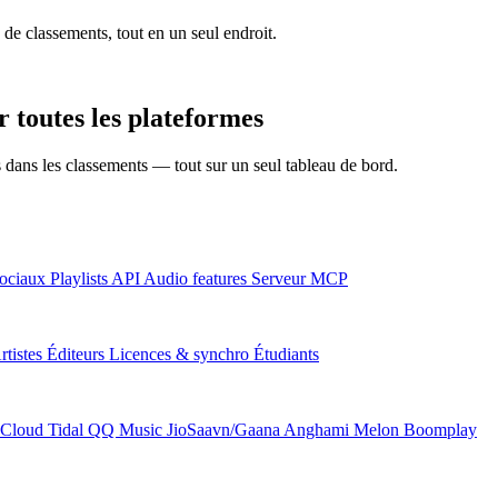
 de classements, tout en un seul endroit.
 toutes les plateformes
ns dans les classements — tout sur un seul tableau de bord.
ociaux
Playlists
API
Audio features
Serveur MCP
rtistes
Éditeurs
Licences & synchro
Étudiants
Cloud
Tidal
QQ Music
JioSaavn/Gaana
Anghami
Melon
Boomplay