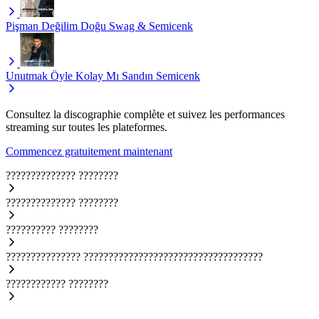
Pişman Değilim
Doğu Swag & Semicenk
Unutmak Öyle Kolay Mı Sandın
Semicenk
Consultez la discographie complète et suivez les performances
streaming sur toutes les plateformes.
Commencez gratuitement maintenant
??????????????
????????
??????????????
????????
??????????
????????
???????????????
????????????????????????????????????
????????????
????????