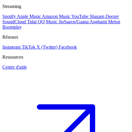
Streaming
Spotify
Apple Music
Amazon Music
YouTube
Shazam
Deezer
SoundCloud
Tidal
QQ Music
JioSaavn/Gaana
Anghami
Melon
Boomplay
Réseaux
Instagram
TikTok
X (Twitter)
Facebook
Ressources
Centre d'aide