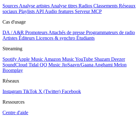
Sources
Analyse artistes
Analyse titres
Radios
Classements
Réseaux
sociaux
Playlists
API
Audio features
Serveur MCP
Cas d'usage
DA / A&R
Promoteurs
Attachés de presse
Programmateurs de radio
Artistes
Éditeurs
Licences & synchro
Étudiants
Streaming
Spotify
Apple Music
Amazon Music
YouTube
Shazam
Deezer
SoundCloud
Tidal
QQ Music
JioSaavn/Gaana
Anghami
Melon
Boomplay
Réseaux
Instagram
TikTok
X (Twitter)
Facebook
Ressources
Centre d'aide