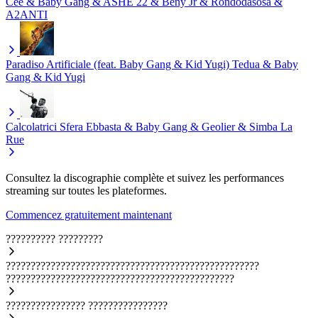
Cee & Baby Gang & ASHE 22 & Beny Jr & Rondodasosa &
A2ANTI
Paradiso Artificiale (feat. Baby Gang & Kid Yugi)
Tedua & Baby
Gang & Kid Yugi
Calcolatrici
Sfera Ebbasta & Baby Gang & Geolier & Simba La
Rue
Consultez la discographie complète et suivez les performances
streaming sur toutes les plateformes.
Commencez gratuitement maintenant
??????????
?????????
???????????????????????????????????????????????????
??????????????????????????????????????????????
????????????????
????????????????