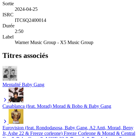
Sortie
2024-04-25
ISRC
ITC6Q2400014
Durée
2:50
Label
Warner Music Group - X5 Music Group
Titres associés
Mentalité
Baby Gang
Casablanca (feat. Morad)
Morad & Bobo & Baby Gang
Eurovision (feat. Rondodasosa, Baby Gang, A2 Anti, Morad, Beny
Jr, Ashe 22 & Freeze corleone)
Freeze Corleone & Morad & Central