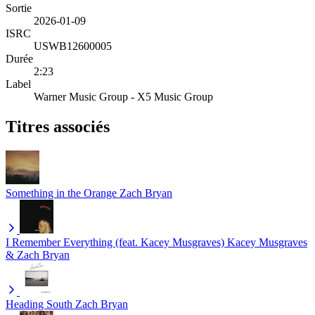
Sortie
2026-01-09
ISRC
USWB12600005
Durée
2:23
Label
Warner Music Group - X5 Music Group
Titres associés
Something in the Orange
Zach Bryan
I Remember Everything (feat. Kacey Musgraves)
Kacey Musgraves
& Zach Bryan
Heading South
Zach Bryan