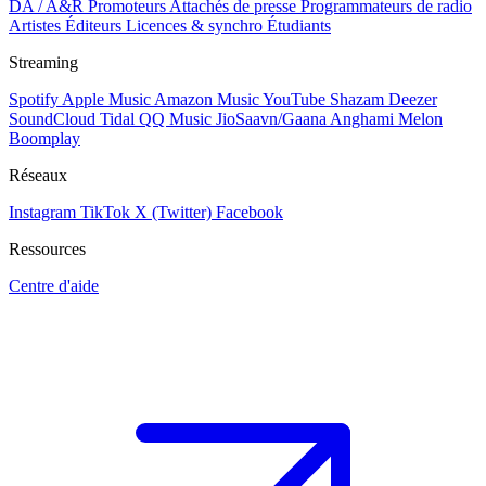
DA / A&R
Promoteurs
Attachés de presse
Programmateurs de radio
Artistes
Éditeurs
Licences & synchro
Étudiants
Streaming
Spotify
Apple Music
Amazon Music
YouTube
Shazam
Deezer
SoundCloud
Tidal
QQ Music
JioSaavn/Gaana
Anghami
Melon
Boomplay
Réseaux
Instagram
TikTok
X (Twitter)
Facebook
Ressources
Centre d'aide