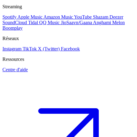
Streaming
Spotify
Apple Music
Amazon Music
YouTube
Shazam
Deezer
SoundCloud
Tidal
QQ Music
JioSaavn/Gaana
Anghami
Melon
Boomplay
Réseaux
Instagram
TikTok
X (Twitter)
Facebook
Ressources
Centre d'aide