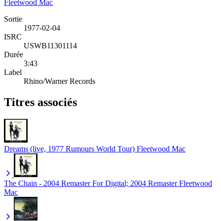
Fleetwood Mac
Sortie
1977-02-04
ISRC
USWB11301114
Durée
3:43
Label
Rhino/Warner Records
Titres associés
Dreams (live, 1977 Rumours World Tour)
Fleetwood Mac
The Chain - 2004 Remaster For Digital; 2004 Remaster
Fleetwood
Mac