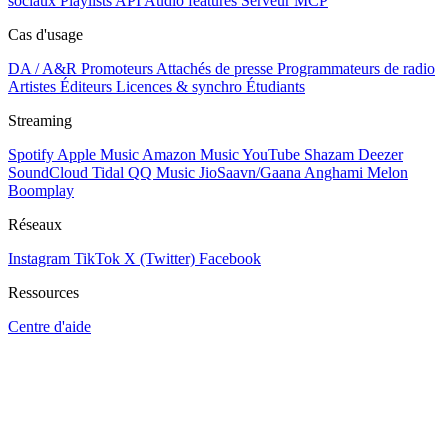
sociaux
Playlists
API
Audio features
Serveur MCP
Cas d'usage
DA / A&R
Promoteurs
Attachés de presse
Programmateurs de radio
Artistes
Éditeurs
Licences & synchro
Étudiants
Streaming
Spotify
Apple Music
Amazon Music
YouTube
Shazam
Deezer
SoundCloud
Tidal
QQ Music
JioSaavn/Gaana
Anghami
Melon
Boomplay
Réseaux
Instagram
TikTok
X (Twitter)
Facebook
Ressources
Centre d'aide