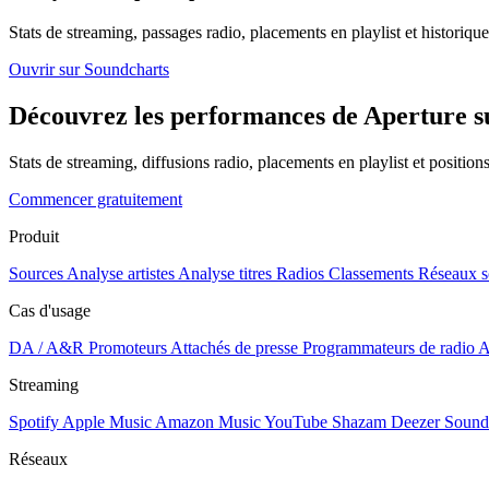
Stats de streaming, passages radio, placements en playlist et historique
Ouvrir sur Soundcharts
Découvrez les performances de Aperture su
Stats de streaming, diffusions radio, placements en playlist et positio
Commencer gratuitement
Produit
Sources
Analyse artistes
Analyse titres
Radios
Classements
Réseaux s
Cas d'usage
DA / A&R
Promoteurs
Attachés de presse
Programmateurs de radio
A
Streaming
Spotify
Apple Music
Amazon Music
YouTube
Shazam
Deezer
Sound
Réseaux