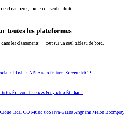
 de classements, tout en un seul endroit.
r toutes les plateformes
ns dans les classements — tout sur un seul tableau de bord.
ociaux
Playlists
API
Audio features
Serveur MCP
rtistes
Éditeurs
Licences & synchro
Étudiants
Cloud
Tidal
QQ Music
JioSaavn/Gaana
Anghami
Melon
Boomplay