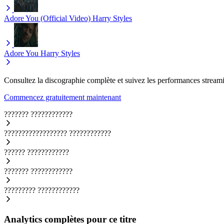
Adore You (Official Video)
Harry Styles
Adore You
Harry Styles
Consultez la discographie complète et suivez les performances streami
Commencez gratuitement maintenant
???????
????????????
??????????????????
????????????
??????
????????????
???????
????????????
?????????
????????????
Analytics complètes pour ce titre