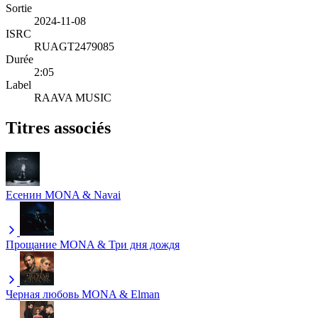
Sortie
2024-11-08
ISRC
RUAGT2479085
Durée
2:05
Label
RAAVA MUSIC
Titres associés
Есенин
MONA & Navai
Прощание
MONA & Три дня дождя
Черная любовь
MONA & Elman