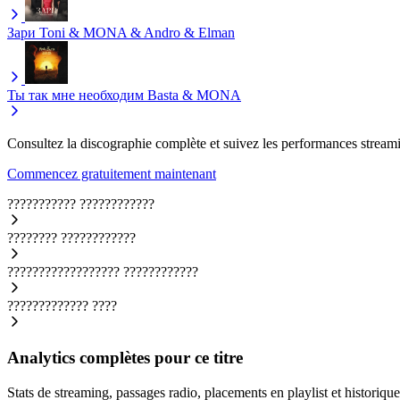
Зари
Toni & MONA & Andro & Elman
Ты так мне необходим
Basta & MONA
Consultez la discographie complète et suivez les performances streami
Commencez gratuitement maintenant
???????????
????????????
????????
????????????
??????????????????
????????????
?????????????
????
Analytics complètes pour ce titre
Stats de streaming, passages radio, placements en playlist et historique