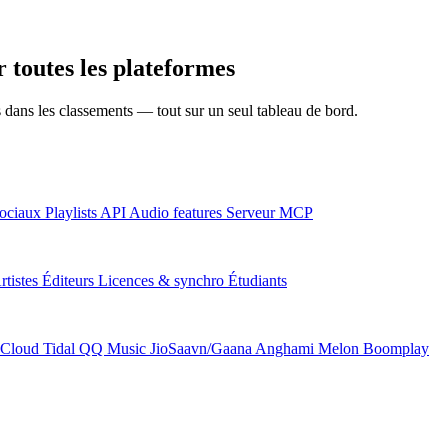
toutes les plateformes
ns dans les classements — tout sur un seul tableau de bord.
ociaux
Playlists
API
Audio features
Serveur MCP
rtistes
Éditeurs
Licences & synchro
Étudiants
Cloud
Tidal
QQ Music
JioSaavn/Gaana
Anghami
Melon
Boomplay