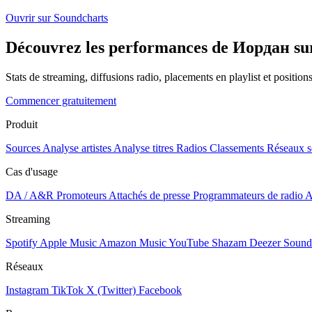
Ouvrir sur Soundcharts
Découvrez les performances de Иордан sur 
Stats de streaming, diffusions radio, placements en playlist et positio
Commencer gratuitement
Produit
Sources
Analyse artistes
Analyse titres
Radios
Classements
Réseaux s
Cas d'usage
DA / A&R
Promoteurs
Attachés de presse
Programmateurs de radio
A
Streaming
Spotify
Apple Music
Amazon Music
YouTube
Shazam
Deezer
Sound
Réseaux
Instagram
TikTok
X (Twitter)
Facebook