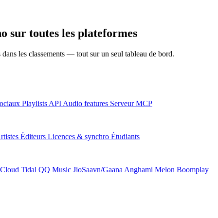
 sur toutes les plateformes
ns dans les classements — tout sur un seul tableau de bord.
ociaux
Playlists
API
Audio features
Serveur MCP
rtistes
Éditeurs
Licences & synchro
Étudiants
Cloud
Tidal
QQ Music
JioSaavn/Gaana
Anghami
Melon
Boomplay