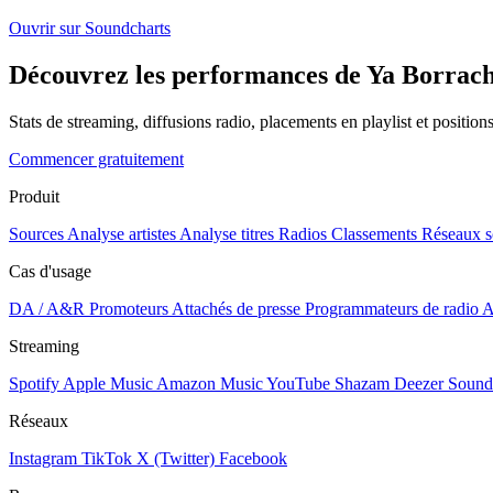
Ouvrir sur Soundcharts
Découvrez les performances de Ya Borracho
Stats de streaming, diffusions radio, placements en playlist et positio
Commencer gratuitement
Produit
Sources
Analyse artistes
Analyse titres
Radios
Classements
Réseaux s
Cas d'usage
DA / A&R
Promoteurs
Attachés de presse
Programmateurs de radio
A
Streaming
Spotify
Apple Music
Amazon Music
YouTube
Shazam
Deezer
Sound
Réseaux
Instagram
TikTok
X (Twitter)
Facebook