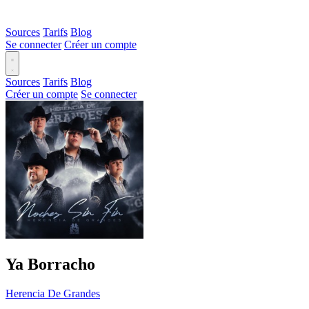
Sources
Tarifs
Blog
Se connecter
Créer un compte
Sources
Tarifs
Blog
Créer un compte
Se connecter
Ya Borracho
Herencia De Grandes