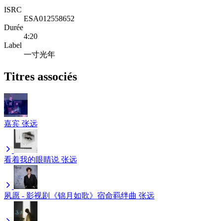
ISRC
ESA012558652
Durée
4:20
Label
一寸光年
Titres associés
嘉宾
张远
看着我的眼睛说
张远
夙愿 - 影视剧《锦月如歌》宿命羁绊曲
张远