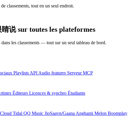
 de classements, tout en un seul endroit.
 sur toutes les plateformes
ns dans les classements — tout sur un seul tableau de bord.
ociaux
Playlists
API
Audio features
Serveur MCP
rtistes
Éditeurs
Licences & synchro
Étudiants
Cloud
Tidal
QQ Music
JioSaavn/Gaana
Anghami
Melon
Boomplay