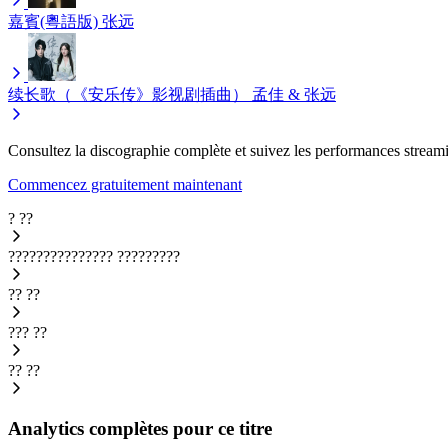
嘉賓(粵語版)
张远
续长歌（《安乐传》影视剧插曲）
孟佳 & 张远
Consultez la discographie complète et suivez les performances streami
Commencez gratuitement maintenant
?
??
???????????????
?????????
??
??
???
??
??
??
Analytics complètes pour ce titre