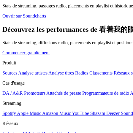
Stats de streaming, passages radio, placements en playlist et historique
Ouvrir sur Soundcharts
Découvrez les performances de 看着我的眼睛说
Stats de streaming, diffusions radio, placements en playlist et positio
Commencer gratuitement
Produit
Sources
Analyse artistes
Analyse titres
Radios
Classements
Réseaux s
Cas d'usage
DA / A&R
Promoteurs
Attachés de presse
Programmateurs de radio
A
Streaming
Spotify
Apple Music
Amazon Music
YouTube
Shazam
Deezer
Sound
Réseaux