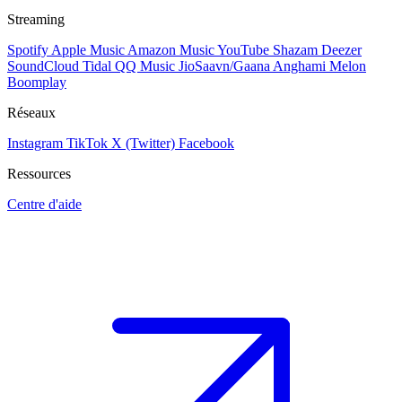
Streaming
Spotify
Apple Music
Amazon Music
YouTube
Shazam
Deezer
SoundCloud
Tidal
QQ Music
JioSaavn/Gaana
Anghami
Melon
Boomplay
Réseaux
Instagram
TikTok
X (Twitter)
Facebook
Ressources
Centre d'aide