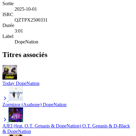
Sortie
2025-10-01
ISRC
QZTPX2500331
Durée
3:01
Label
DopeNation
Titres associés
Today
DopeNation
Zormizor (Asabone)
DopeNation
AJEI (feat. O.T. Genasis & DopeNation)
O.T. Genasis & D-Black
& DopeNation