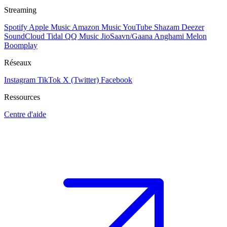
Streaming
Spotify
Apple Music
Amazon Music
YouTube
Shazam
Deezer
SoundCloud
Tidal
QQ Music
JioSaavn/Gaana
Anghami
Melon
Boomplay
Réseaux
Instagram
TikTok
X (Twitter)
Facebook
Ressources
Centre d'aide