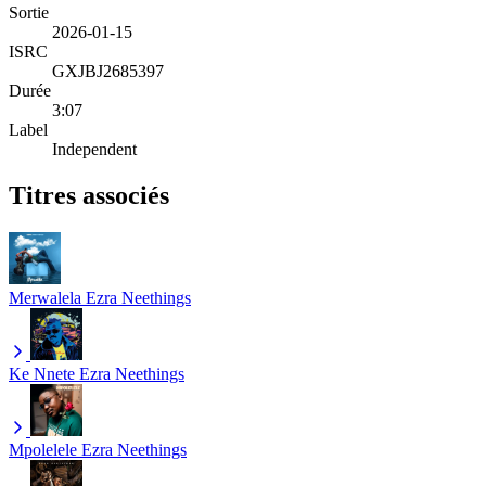
Sortie
2026-01-15
ISRC
GXJBJ2685397
Durée
3:07
Label
Independent
Titres associés
Merwalela
Ezra Neethings
Ke Nnete
Ezra Neethings
Mpolelele
Ezra Neethings