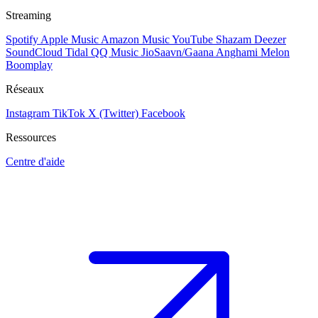
Streaming
Spotify
Apple Music
Amazon Music
YouTube
Shazam
Deezer
SoundCloud
Tidal
QQ Music
JioSaavn/Gaana
Anghami
Melon
Boomplay
Réseaux
Instagram
TikTok
X (Twitter)
Facebook
Ressources
Centre d'aide