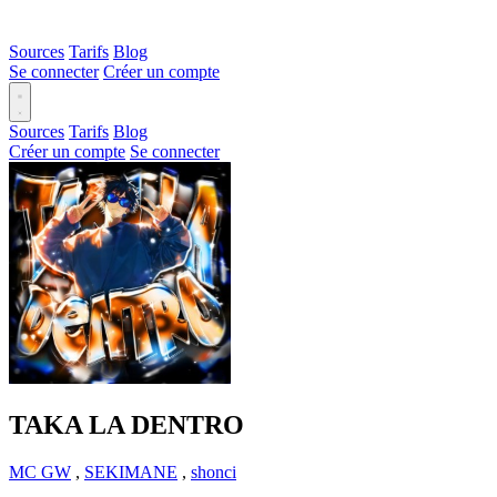
Sources
Tarifs
Blog
Se connecter
Créer un compte
Sources
Tarifs
Blog
Créer un compte
Se connecter
TAKA LA DENTRO
MC GW
,
SEKIMANE
,
shonci