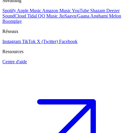
Streaming
Spotify
Apple Music
Amazon Music
YouTube
Shazam
Deezer
SoundCloud
Tidal
QQ Music
JioSaavn/Gaana
Anghami
Melon
Boomplay
Réseaux
Instagram
TikTok
X (Twitter)
Facebook
Ressources
Centre d'aide