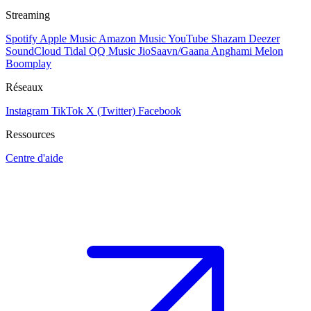
Streaming
Spotify
Apple Music
Amazon Music
YouTube
Shazam
Deezer
SoundCloud
Tidal
QQ Music
JioSaavn/Gaana
Anghami
Melon
Boomplay
Réseaux
Instagram
TikTok
X (Twitter)
Facebook
Ressources
Centre d'aide